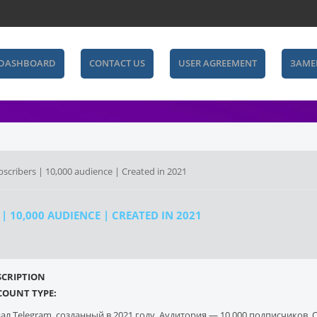
 DASHBOARD
CONTACT US
USER AGREEMENT
ЗАМЕ
scribers | 10,000 audience | Created in 2021
 10,000 AUDIENCE | CREATED IN 2021
SCRIPTION
Count items in basket
COUNT TYPE:
Count goods in basket
Count
ал Telegram, созданный в 2021 году. Аудитория — 10 000 подписчиков. О