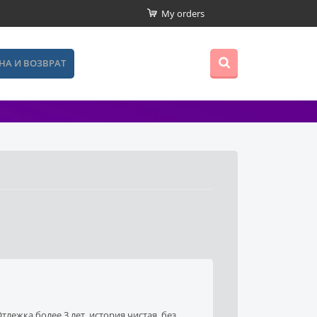
My orders
НА И ВОЗВРАТ
тлежка более 3 лет, история чистая, без