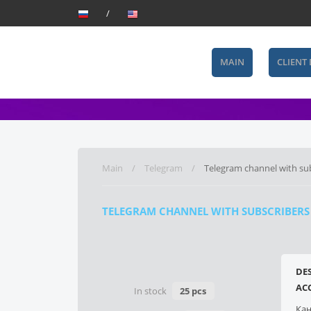
MAIN
CLIENT
Main
Telegram
Telegram channel with sub
TELEGRAM CHANNEL WITH SUBSCRIBERS |
DE
AC
In stock
25 pcs
Кан