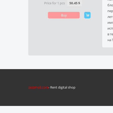
Price for 1 pcs
50.45 $
бло
пер
Buy
лет
имп
исп
в т
на 
accsmoll.com
- Rent digital shop