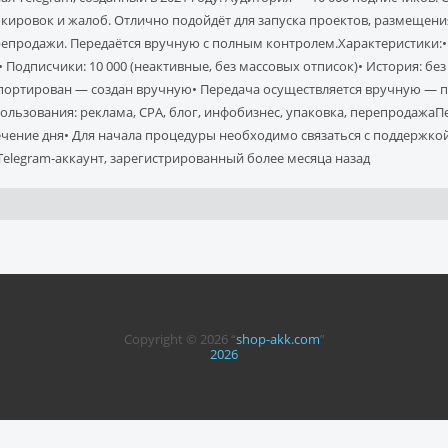
Price without discount
$
кировок и жалоб. Отлично подойдёт для запуска проектов, размещен
епродажи. Передаётся вручную с полным контролем.Характеристики:• Д
• Подписчики: 10 000 (неактивные, без массовых отписок)• История: б
ортирован — создан вручную• Передача осуществляется вручную — п
ользования: реклама, CPA, блог, инфобизнес, упаковка, перепродажаП
ечение дня• Для начала процедуры необходимо связаться с поддержко
Telegram-аккаунт, зарегистрированный более месяца назад
Copyright © 2026 “
shop-akk.com
”
2026