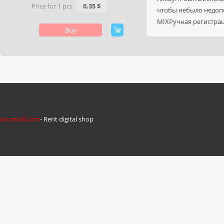
Price for 1 pcs
0.35 $
чтобы небыло недоп
MIXРучная регистра
Buy
accsmoll.com
- Rent digital shop