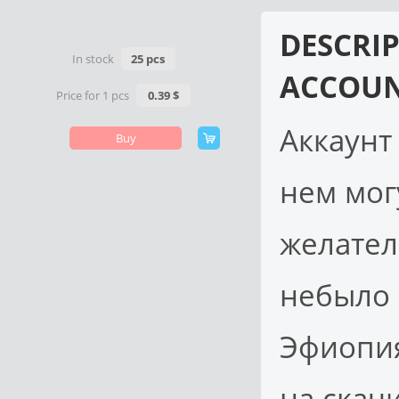
DESCRI
In stock
25 pcs
ACCOUN
Price for 1 pcs
0.39 $
Аккаунт
Buy
нем мог
желател
небыло 
Эфиопия
на скач